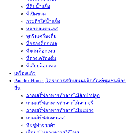
ที่คีบน้ำเเข็ง
ที่เปิดขวด
กระติกใส่น้ำแข็ง
หลอดสแตนเลส
จุกรินเครื่องดื่ม
ที่กรองค็อกเทล
ที่ผสมค็อกเทล
ที่ตวงเครื่องดื่ม
ที่เสียบค็อกเทล
เครื่องเเก้ว
Paradox Home | โครงการสนับสนุนผลิตภัณฑ์ชุมชนท้อง
ถิ่น
ถาดเสริ์ฟอาหารทำจากไม้สักป่าปลูก
ถาดเสริ์ฟอาหารทำจากไม้จามจุรี
ถาดเสริ์ฟอาหารทำจากไม้มะม่วง
ถาดเสิร์ฟสเเตนเลส
ทิชชู่ทำจากผ้า
เสื้อนาโนลายควายวิถีไทย