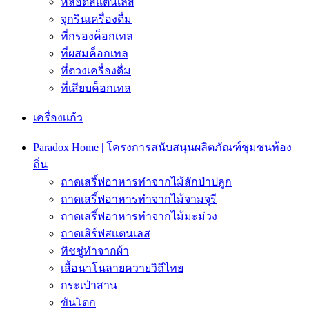
หลอดสแตนเลส
จุกรินเครื่องดื่ม
ที่กรองค็อกเทล
ที่ผสมค็อกเทล
ที่ตวงเครื่องดื่ม
ที่เสียบค็อกเทล
เครื่องเเก้ว
Paradox Home | โครงการสนับสนุนผลิตภัณฑ์ชุมชนท้อง
ถิ่น
ถาดเสริ์ฟอาหารทำจากไม้สักป่าปลูก
ถาดเสริ์ฟอาหารทำจากไม้จามจุรี
ถาดเสริ์ฟอาหารทำจากไม้มะม่วง
ถาดเสิร์ฟสเเตนเลส
ทิชชู่ทำจากผ้า
เสื้อนาโนลายควายวิถีไทย
กระเป๋าสาน
ขันโตก