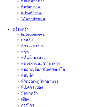
ที่ตีผสมอาหาร
พิมพ์อบขนม
เเปรงทำขนม
ไม้พายทำขนม
เครื่องครัว
barbequeskewer
ตะหลิว
ที่กรองอาหาร
ที่ขูด
ที่คั้นน้ำมะนาว
ที่ตวงทำขนม/ทำอาหาร
ที่ปอกเปลือก/สไลด์ผักผลไม้
ที่ลับมีด
ที่วัดอุณหภูมิทำอาหาร
ที่เปิดกระป๋อง
มีดทำครัว
เขียง
กรรไกร