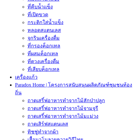
ที่คีบน้ำเเข็ง
ที่เปิดขวด
กระติกใส่น้ำแข็ง
หลอดสแตนเลส
จุกรินเครื่องดื่ม
ที่กรองค็อกเทล
ที่ผสมค็อกเทล
ที่ตวงเครื่องดื่ม
ที่เสียบค็อกเทล
เครื่องเเก้ว
Paradox Home | โครงการสนับสนุนผลิตภัณฑ์ชุมชนท้อง
ถิ่น
ถาดเสริ์ฟอาหารทำจากไม้สักป่าปลูก
ถาดเสริ์ฟอาหารทำจากไม้จามจุรี
ถาดเสริ์ฟอาหารทำจากไม้มะม่วง
ถาดเสิร์ฟสเเตนเลส
ทิชชู่ทำจากผ้า
เสื้อนาโนลายควายวิถีไทย