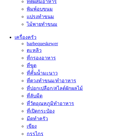
ที่ตีผสมอาหาร
พิมพ์อบขนม
เเปรงทำขนม
ไม้พายทำขนม
เครื่องครัว
barbequeskewer
ตะหลิว
ที่กรองอาหาร
ที่ขูด
ที่คั้นน้ำมะนาว
ที่ตวงทำขนม/ทำอาหาร
ที่ปอกเปลือก/สไลด์ผักผลไม้
ที่ลับมีด
ที่วัดอุณหภูมิทำอาหาร
ที่เปิดกระป๋อง
มีดทำครัว
เขียง
กรรไกร