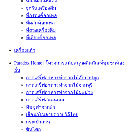
หลอดสแตนเลส
จุกรินเครื่องดื่ม
ที่กรองค็อกเทล
ที่ผสมค็อกเทล
ที่ตวงเครื่องดื่ม
ที่เสียบค็อกเทล
เครื่องเเก้ว
Paradox Home | โครงการสนับสนุนผลิตภัณฑ์ชุมชนท้อง
ถิ่น
ถาดเสริ์ฟอาหารทำจากไม้สักป่าปลูก
ถาดเสริ์ฟอาหารทำจากไม้จามจุรี
ถาดเสริ์ฟอาหารทำจากไม้มะม่วง
ถาดเสิร์ฟสเเตนเลส
ทิชชู่ทำจากผ้า
เสื้อนาโนลายควายวิถีไทย
กระเป๋าสาน
ขันโตก