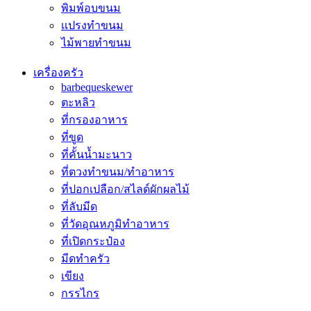
พิมพ์อบขนม
เเปรงทำขนม
ไม้พายทำขนม
เครื่องครัว
barbequeskewer
ตะหลิว
ที่กรองอาหาร
ที่ขูด
ที่คั้นน้ำมะนาว
ที่ตวงทำขนม/ทำอาหาร
ที่ปอกเปลือก/สไลด์ผักผลไม้
ที่ลับมีด
ที่วัดอุณหภูมิทำอาหาร
ที่เปิดกระป๋อง
มีดทำครัว
เขียง
กรรไกร