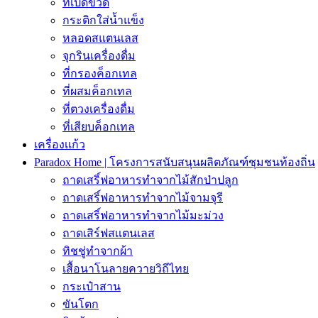
ที่เปิดขวด
กระติกใส่น้ำแข็ง
หลอดสแตนเลส
จุกรินเครื่องดื่ม
ที่กรองค็อกเทล
ที่ผสมค็อกเทล
ที่ตวงเครื่องดื่ม
ที่เสียบค็อกเทล
เครื่องเเก้ว
Paradox Home | โครงการสนับสนุนผลิตภัณฑ์ชุมชนท้องถิ่น
ถาดเสริ์ฟอาหารทำจากไม้สักป่าปลูก
ถาดเสริ์ฟอาหารทำจากไม้จามจุรี
ถาดเสริ์ฟอาหารทำจากไม้มะม่วง
ถาดเสิร์ฟสเเตนเลส
ทิชชู่ทำจากผ้า
เสื้อนาโนลายควายวิถีไทย
กระเป๋าสาน
ขันโตก