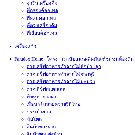
จุกรินเครื่องดื่ม
ที่กรองค็อกเทล
ที่ผสมค็อกเทล
ที่ตวงเครื่องดื่ม
ที่เสียบค็อกเทล
เครื่องเเก้ว
Paradox Home | โครงการสนับสนุนผลิตภัณฑ์ชุมชนท้องถิ่น
ถาดเสริ์ฟอาหารทำจากไม้สักป่าปลูก
ถาดเสริ์ฟอาหารทำจากไม้จามจุรี
ถาดเสริ์ฟอาหารทำจากไม้มะม่วง
ถาดเสิร์ฟสเเตนเลส
ทิชชู่ทำจากผ้า
เสื้อนาโนลายควายวิถีไทย
กระเป๋าสาน
ขันโตก
สินค้าของฝาก
สินค้าตกแต่งบ้าน