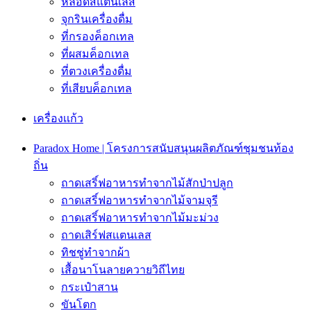
หลอดสแตนเลส
จุกรินเครื่องดื่ม
ที่กรองค็อกเทล
ที่ผสมค็อกเทล
ที่ตวงเครื่องดื่ม
ที่เสียบค็อกเทล
เครื่องเเก้ว
Paradox Home | โครงการสนับสนุนผลิตภัณฑ์ชุมชนท้อง
ถิ่น
ถาดเสริ์ฟอาหารทำจากไม้สักป่าปลูก
ถาดเสริ์ฟอาหารทำจากไม้จามจุรี
ถาดเสริ์ฟอาหารทำจากไม้มะม่วง
ถาดเสิร์ฟสเเตนเลส
ทิชชู่ทำจากผ้า
เสื้อนาโนลายควายวิถีไทย
กระเป๋าสาน
ขันโตก