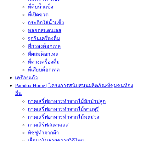
ที่คีบน้ำเเข็ง
ที่เปิดขวด
กระติกใส่น้ำแข็ง
หลอดสแตนเลส
จุกรินเครื่องดื่ม
ที่กรองค็อกเทล
ที่ผสมค็อกเทล
ที่ตวงเครื่องดื่ม
ที่เสียบค็อกเทล
เครื่องเเก้ว
Paradox Home | โครงการสนับสนุนผลิตภัณฑ์ชุมชนท้อง
ถิ่น
ถาดเสริ์ฟอาหารทำจากไม้สักป่าปลูก
ถาดเสริ์ฟอาหารทำจากไม้จามจุรี
ถาดเสริ์ฟอาหารทำจากไม้มะม่วง
ถาดเสิร์ฟสเเตนเลส
ทิชชู่ทำจากผ้า
เสื้อนาโนลายควายวิถีไทย