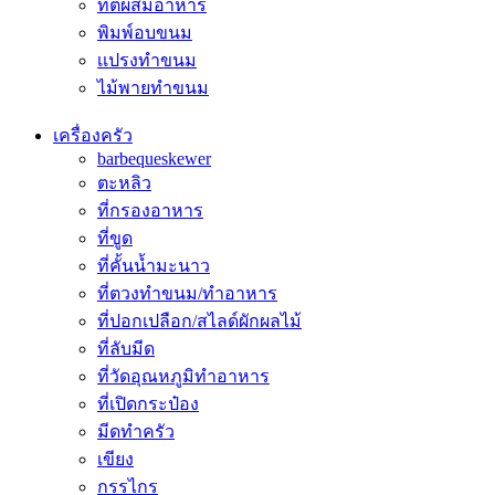
ที่ตีผสมอาหาร
พิมพ์อบขนม
เเปรงทำขนม
ไม้พายทำขนม
เครื่องครัว
barbequeskewer
ตะหลิว
ที่กรองอาหาร
ที่ขูด
ที่คั้นน้ำมะนาว
ที่ตวงทำขนม/ทำอาหาร
ที่ปอกเปลือก/สไลด์ผักผลไม้
ที่ลับมีด
ที่วัดอุณหภูมิทำอาหาร
ที่เปิดกระป๋อง
มีดทำครัว
เขียง
กรรไกร