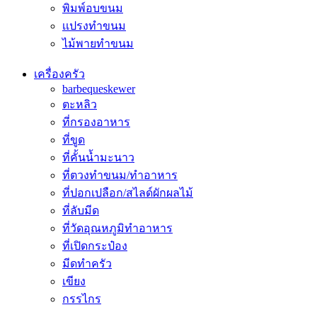
พิมพ์อบขนม
เเปรงทำขนม
ไม้พายทำขนม
เครื่องครัว
barbequeskewer
ตะหลิว
ที่กรองอาหาร
ที่ขูด
ที่คั้นน้ำมะนาว
ที่ตวงทำขนม/ทำอาหาร
ที่ปอกเปลือก/สไลด์ผักผลไม้
ที่ลับมีด
ที่วัดอุณหภูมิทำอาหาร
ที่เปิดกระป๋อง
มีดทำครัว
เขียง
กรรไกร