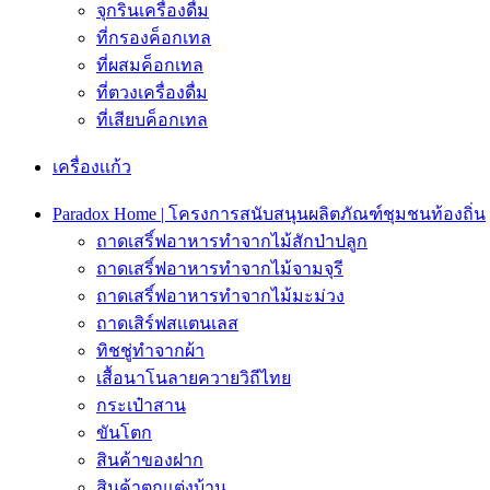
จุกรินเครื่องดื่ม
ที่กรองค็อกเทล
ที่ผสมค็อกเทล
ที่ตวงเครื่องดื่ม
ที่เสียบค็อกเทล
เครื่องเเก้ว
Paradox Home | โครงการสนับสนุนผลิตภัณฑ์ชุมชนท้องถิ่น
ถาดเสริ์ฟอาหารทำจากไม้สักป่าปลูก
ถาดเสริ์ฟอาหารทำจากไม้จามจุรี
ถาดเสริ์ฟอาหารทำจากไม้มะม่วง
ถาดเสิร์ฟสเเตนเลส
ทิชชู่ทำจากผ้า
เสื้อนาโนลายควายวิถีไทย
กระเป๋าสาน
ขันโตก
สินค้าของฝาก
สินค้าตกแต่งบ้าน