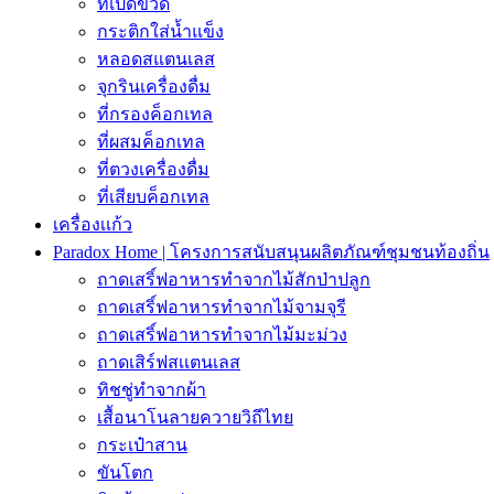
ที่เปิดขวด
กระติกใส่น้ำแข็ง
หลอดสแตนเลส
จุกรินเครื่องดื่ม
ที่กรองค็อกเทล
ที่ผสมค็อกเทล
ที่ตวงเครื่องดื่ม
ที่เสียบค็อกเทล
เครื่องเเก้ว
Paradox Home | โครงการสนับสนุนผลิตภัณฑ์ชุมชนท้องถิ่น
ถาดเสริ์ฟอาหารทำจากไม้สักป่าปลูก
ถาดเสริ์ฟอาหารทำจากไม้จามจุรี
ถาดเสริ์ฟอาหารทำจากไม้มะม่วง
ถาดเสิร์ฟสเเตนเลส
ทิชชู่ทำจากผ้า
เสื้อนาโนลายควายวิถีไทย
กระเป๋าสาน
ขันโตก