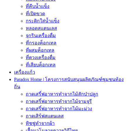
ที่คีบน้ำเเข็ง
ที่เปิดขวด
กระติกใส่น้ำแข็ง
หลอดสแตนเลส
จุกรินเครื่องดื่ม
ที่กรองค็อกเทล
ที่ผสมค็อกเทล
ที่ตวงเครื่องดื่ม
ที่เสียบค็อกเทล
เครื่องเเก้ว
Paradox Home | โครงการสนับสนุนผลิตภัณฑ์ชุมชนท้อง
ถิ่น
ถาดเสริ์ฟอาหารทำจากไม้สักป่าปลูก
ถาดเสริ์ฟอาหารทำจากไม้จามจุรี
ถาดเสริ์ฟอาหารทำจากไม้มะม่วง
ถาดเสิร์ฟสเเตนเลส
ทิชชู่ทำจากผ้า
เสื้อนาโนลายควายวิถีไทย