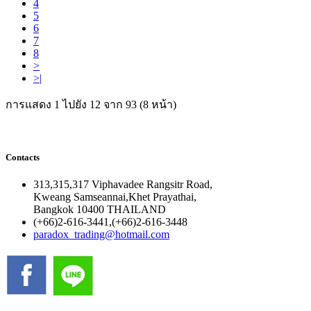
4
5
6
7
8
>
>|
การแสดง 1 ไปยัง 12 จาก 93 (8 หน้า)
Contacts
313,315,317 Viphavadee Rangsitr Road,
Kweang Samseannai,Khet Prayathai,
Bangkok 10400 THAILAND
(+66)2-616-3441,(+66)2-616-3448
paradox_trading@hotmail.com