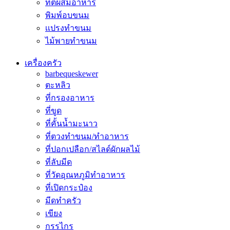
ที่ตีผสมอาหาร
พิมพ์อบขนม
เเปรงทำขนม
ไม้พายทำขนม
เครื่องครัว
barbequeskewer
ตะหลิว
ที่กรองอาหาร
ที่ขูด
ที่คั้นน้ำมะนาว
ที่ตวงทำขนม/ทำอาหาร
ที่ปอกเปลือก/สไลด์ผักผลไม้
ที่ลับมีด
ที่วัดอุณหภูมิทำอาหาร
ที่เปิดกระป๋อง
มีดทำครัว
เขียง
กรรไกร