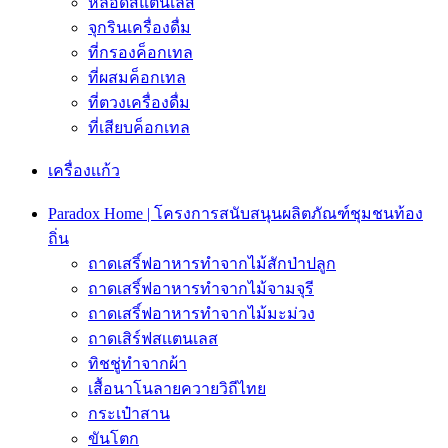
หลอดสแตนเลส
จุกรินเครื่องดื่ม
ที่กรองค็อกเทล
ที่ผสมค็อกเทล
ที่ตวงเครื่องดื่ม
ที่เสียบค็อกเทล
เครื่องเเก้ว
Paradox Home | โครงการสนับสนุนผลิตภัณฑ์ชุมชนท้อง
ถิ่น
ถาดเสริ์ฟอาหารทำจากไม้สักป่าปลูก
ถาดเสริ์ฟอาหารทำจากไม้จามจุรี
ถาดเสริ์ฟอาหารทำจากไม้มะม่วง
ถาดเสิร์ฟสเเตนเลส
ทิชชู่ทำจากผ้า
เสื้อนาโนลายควายวิถีไทย
กระเป๋าสาน
ขันโตก