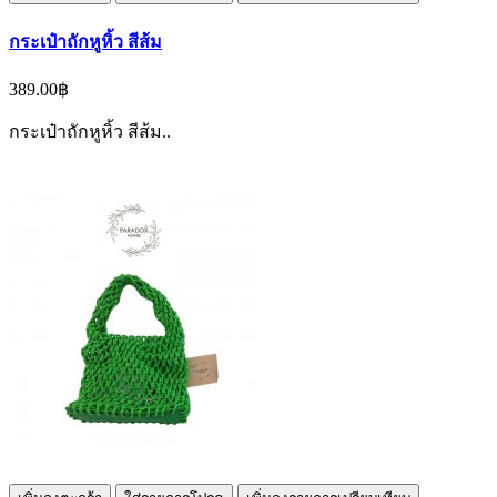
กระเป๋าถักหูหิ้ว สีส้ม
389.00฿
กระเป๋าถักหูหิ้ว สีส้ม..